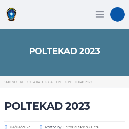
Toggle
navigation
POLTEKAD 2023
SMK NEGERI 3 KOTA BATU
>
GALLERIES
>
POLTEKAD 2023
POLTEKAD 2023
04/04/2023
Posted by:
Editorial SMKN3 Batu