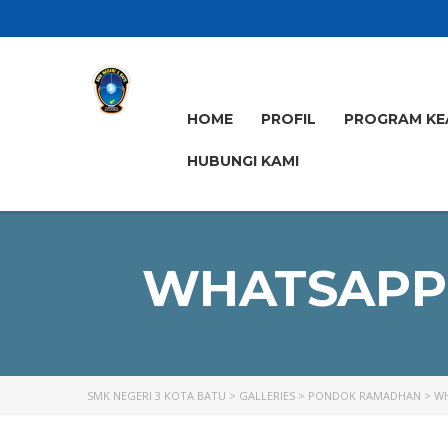
HOME
PROFIL
PROGRAM KE
HUBUNGI KAMI
WHATSAPP I
SMK NEGERI 3 KOTA BATU
>
GALLERIES
>
PONDOK RAMADHAN
>
WH