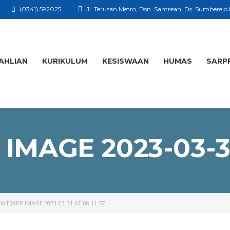
(0341) 592025
Jl. Terusan Metro, Dsn. Santrean, Ds. Sumberejo
AHLIAN
KURIKULUM
KESISWAAN
HUMAS
SARP
MAGE 2023-03-31 
ATSAPP IMAGE 2023-03-31 AT 08.11.57