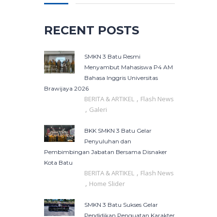
RECENT POSTS
SMKN 3 Batu Resmi
Menyambut Mahasiswa P4 AM
Bahasa Inggris Universitas
Brawijaya 2026
,
BERITA & ARTIKEL
Flash News
,
Galeri
BKK SMKN 3 Batu Gelar
Penyuluhan dan
Pembimbingan Jabatan Bersama Disnaker
Kota Batu
,
BERITA & ARTIKEL
Flash News
,
Home Slider
SMKN 3 Batu Sukses Gelar
Pendidikan Penguatan Karakter