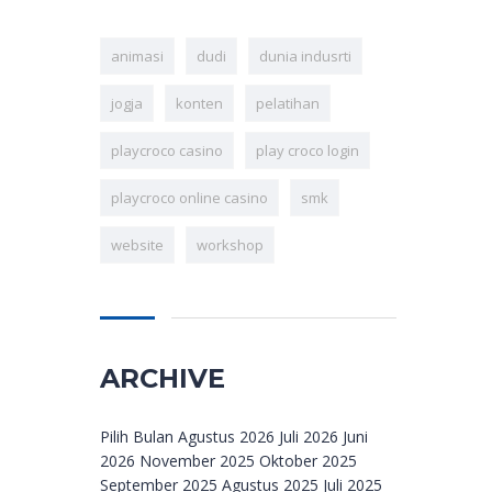
animasi
dudi
dunia indusrti
jogja
konten
pelatihan
playcroco casino
play croco login
playcroco online casino
smk
website
workshop
ARCHIVE
Archive
Pilih Bulan Agustus 2026 Juli 2026 Juni
2026 November 2025 Oktober 2025
September 2025 Agustus 2025 Juli 2025