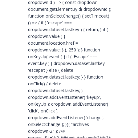
dropdownId ) => { const dropdown =
document.getElementById( dropdownId );
function onSelectChange() { setTimeout(
() => { if ( 'escape' ===
dropdown.dataset.lastkey ) { return; } if (
dropdown.value ) {
document.location.href =
dropdown.value; } }, 250 ); } function
onKeyUp( event ) { if ( 'Escape' ===
event.key ) { dropdown.dataset.lastkey =
'escape'; } else { delete
dropdown.dataset.lastkey; } } function
onClick() { delete
dropdown.dataset.lastkey; }
dropdown.addEventListener( 'keyup',
onKeyUp ); dropdown.addEventListener(
'click', onClick );
dropdown.addEventListener( 'change',
onSelectChange ); })( "archives-
dropdown-2" ); //#
sourceURL=WP_Widget_Archives%3A%3Awidget