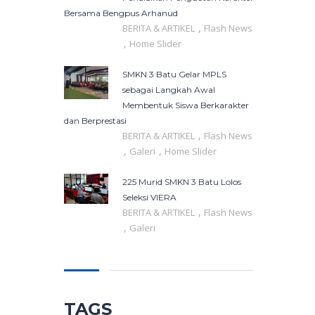
Bersama Bengpus Arhanud
,
BERITA & ARTIKEL
Flash News
,
Home Slider
SMKN 3 Batu Gelar MPLS
sebagai Langkah Awal
Membentuk Siswa Berkarakter
dan Berprestasi
,
BERITA & ARTIKEL
Flash News
,
,
Galeri
Home Slider
225 Murid SMKN 3 Batu Lolos
Seleksi VIERA
,
BERITA & ARTIKEL
Flash News
,
Galeri
TAGS