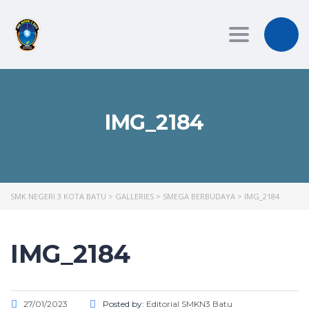
Toggle
navigation
IMG_2184
SMK NEGERI 3 KOTA BATU
>
GALLERIES
>
SMEGA BERBUDAYA
>
IMG_2184
IMG_2184
27/01/2023
Posted by:
Editorial SMKN3 Batu