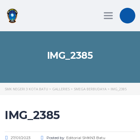
Toggle
navigation
IMG_2385
SMK NEGERI 3 KOTA BATU
>
GALLERIES
>
SMEGA BERBUDAYA
>
IMG_2385
IMG_2385
27/01/2023
Posted by:
Editorial SMKN3 Batu