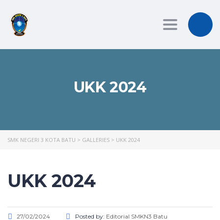
Toggle
navigation
UKK 2024
SMK NEGERI 3 KOTA BATU
>
GALLERIES
>
UKK 2024
UKK 2024
27/02/2024
Posted by:
Editorial SMKN3 Batu