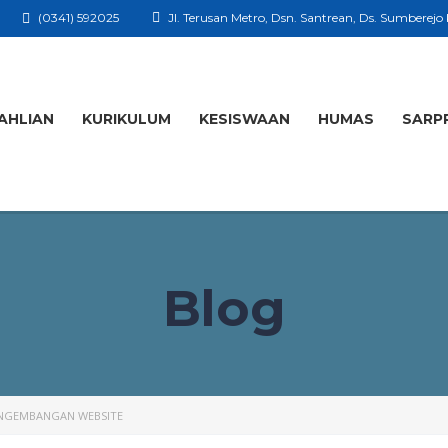
(0341) 592025
Jl. Terusan Metro, Dsn. Santrean, Ds. Sumberejo
AHLIAN
KURIKULUM
KESISWAAN
HUMAS
SARP
Blog
NGEMBANGAN WEBSITE