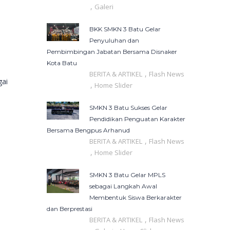
,
Galeri
BKK SMKN 3 Batu Gelar
Penyuluhan dan
Pembimbingan Jabatan Bersama Disnaker
Kota Batu
,
BERITA & ARTIKEL
Flash News
gai
,
Home Slider
SMKN 3 Batu Sukses Gelar
Pendidikan Penguatan Karakter
Bersama Bengpus Arhanud
,
BERITA & ARTIKEL
Flash News
,
Home Slider
SMKN 3 Batu Gelar MPLS
sebagai Langkah Awal
Membentuk Siswa Berkarakter
dan Berprestasi
,
BERITA & ARTIKEL
Flash News