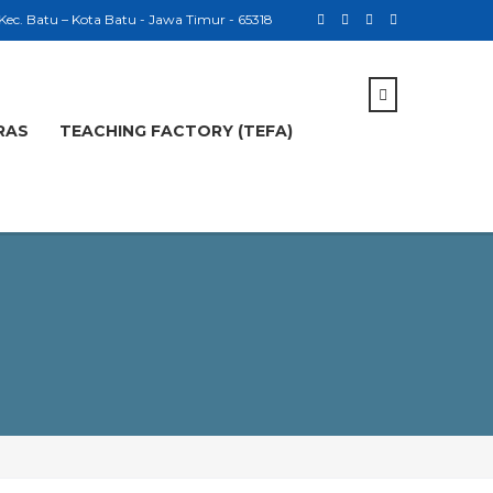
 Kec. Batu – Kota Batu - Jawa Timur - 65318
RAS
TEACHING FACTORY (TEFA)