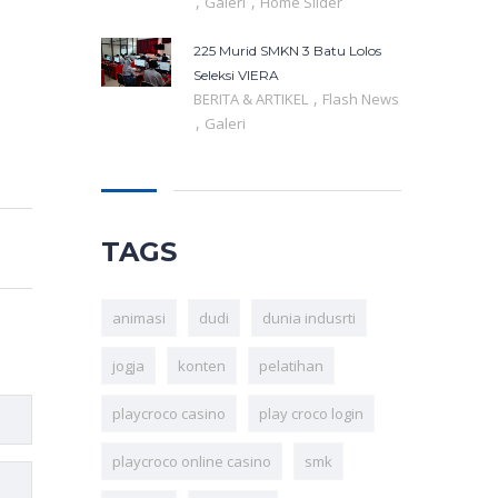
,
,
Galeri
Home Slider
225 Murid SMKN 3 Batu Lolos
Seleksi VIERA
,
BERITA & ARTIKEL
Flash News
,
Galeri
TAGS
animasi
dudi
dunia indusrti
jogja
konten
pelatihan
playcroco casino
play croco login
playcroco online casino
smk