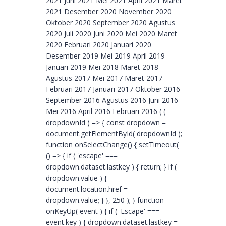
2021 Juni 2021 Mei 2021 April 2021 Maret
2021 Desember 2020 November 2020
Oktober 2020 September 2020 Agustus
2020 Juli 2020 Juni 2020 Mei 2020 Maret
2020 Februari 2020 Januari 2020
Desember 2019 Mei 2019 April 2019
Januari 2019 Mei 2018 Maret 2018
Agustus 2017 Mei 2017 Maret 2017
Februari 2017 Januari 2017 Oktober 2016
September 2016 Agustus 2016 Juni 2016
Mei 2016 April 2016 Februari 2016 ( (
dropdownId ) => { const dropdown =
document.getElementById( dropdownId );
function onSelectChange() { setTimeout(
() => { if ( 'escape' ===
dropdown.dataset.lastkey ) { return; } if (
dropdown.value ) {
document.location.href =
dropdown.value; } }, 250 ); } function
onKeyUp( event ) { if ( 'Escape' ===
event.key ) { dropdown.dataset.lastkey =