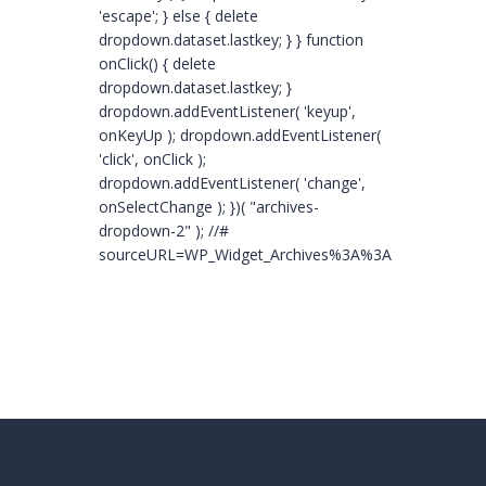
'escape'; } else { delete
dropdown.dataset.lastkey; } } function
onClick() { delete
dropdown.dataset.lastkey; }
dropdown.addEventListener( 'keyup',
onKeyUp ); dropdown.addEventListener(
'click', onClick );
dropdown.addEventListener( 'change',
onSelectChange ); })( "archives-
dropdown-2" ); //#
sourceURL=WP_Widget_Archives%3A%3Awidget