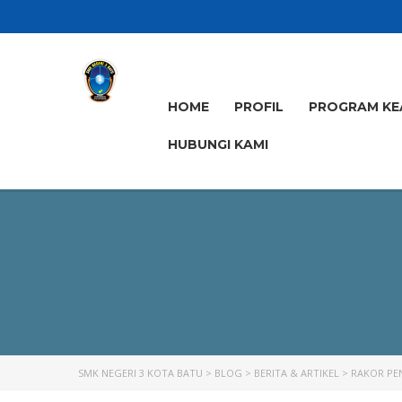
HOME
PROFIL
PROGRAM KE
HUBUNGI KAMI
SMK NEGERI 3 KOTA BATU
>
BLOG
>
BERITA & ARTIKEL
>
RAKOR PE