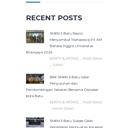
RECENT POSTS
SMKN 3 Batu Resmi
Menyambut Mahasiswa P4 AM
Bahasa Inggris Universitas
Brawijaya 2026
,
BERITA & ARTIKEL
Flash News
,
Galeri
BKK SMKN 3 Batu Gelar
Penyuluhan dan
Pembimbingan Jabatan Bersama Disnaker
Kota Batu
,
BERITA & ARTIKEL
Flash News
,
Home Slider
SMKN 3 Batu Sukses Gelar
Pendidikan Penguatan Karakter