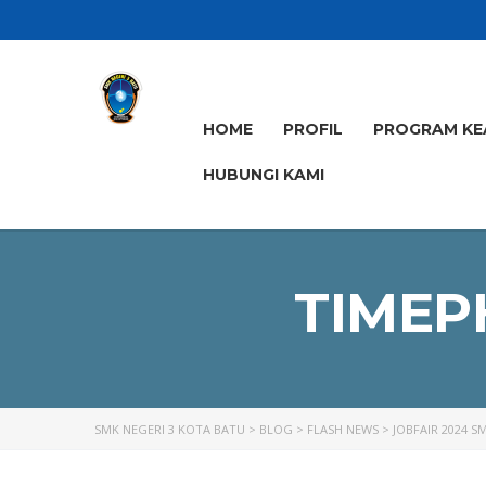
HOME
PROFIL
PROGRAM KE
HUBUNGI KAMI
TIMEP
SMK NEGERI 3 KOTA BATU
>
BLOG
>
FLASH NEWS
>
JOBFAIR 2024 S