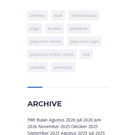
animasi
dudi
dunia indusrti
jogja
konten
pelatihan
playcroco casino
play croco login
playcroco online casino
smk
website
workshop
ARCHIVE
Archive
Pilih Bulan Agustus 2026 Juli 2026 Juni
2026 November 2025 Oktober 2025
September 2025 Agustus 2025 Juli 2025