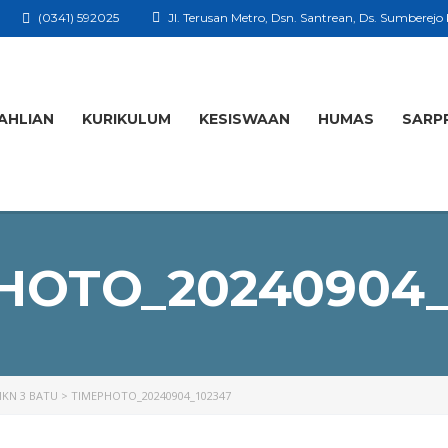
(0341) 592025
Jl. Terusan Metro, Dsn. Santrean, Ds. Sumberejo
AHLIAN
KURIKULUM
KESISWAAN
HUMAS
SARP
HOTO_20240904_
MKN 3 BATU
>
TIMEPHOTO_20240904_102347