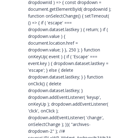
dropdownId ) => { const dropdown =
document.getElementById( dropdownId );
function onSelectChange() { setTimeout(
() => { if ( 'escape' ===
dropdown.dataset.lastkey ) { return; } if (
dropdown.value ) {
document.location.href =
dropdown.value; } }, 250 ); } function
onKeyUp( event ) { if ( 'Escape' ===
event.key ) { dropdown.dataset.lastkey =
'escape'; } else { delete
dropdown.dataset.lastkey; } } function
onClick() { delete
dropdown.dataset.lastkey; }
dropdown.addEventListener( 'keyup',
onKeyUp ); dropdown.addEventListener(
'click', onClick );
dropdown.addEventListener( 'change',
onSelectChange ); })( "archives-
dropdown-2" ); //#
sourceURL=WP_Widget_Archives%3A%3Awidget