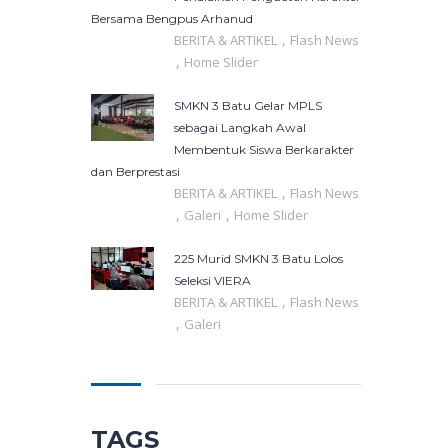
Bersama Bengpus Arhanud
,
BERITA & ARTIKEL
Flash News
,
Home Slider
SMKN 3 Batu Gelar MPLS
sebagai Langkah Awal
Membentuk Siswa Berkarakter
dan Berprestasi
,
BERITA & ARTIKEL
Flash News
,
,
Galeri
Home Slider
225 Murid SMKN 3 Batu Lolos
Seleksi VIERA
,
BERITA & ARTIKEL
Flash News
,
Galeri
TAGS