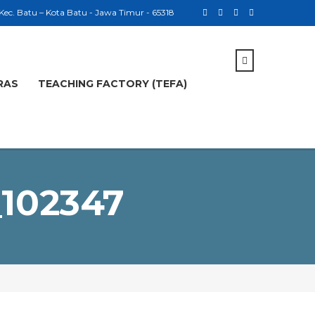
 Kec. Batu – Kota Batu - Jawa Timur - 65318
RAS
TEACHING FACTORY (TEFA)
102347