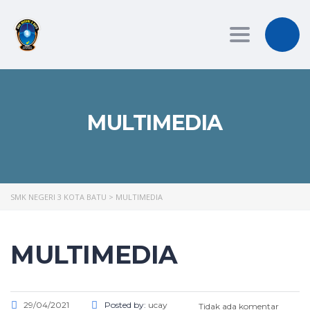
Toggle
navigation
MULTIMEDIA
SMK NEGERI 3 KOTA BATU
>
MULTIMEDIA
MULTIMEDIA
29/04/2021
Posted by:
ucay
Tidak ada komentar