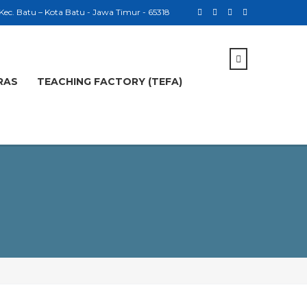
 Kec. Batu – Kota Batu - Jawa Timur - 65318
RAS
TEACHING FACTORY (TEFA)