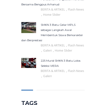
Bersama Bengpus Arhanud
,
BERITA & ARTIKEL
Flash News
,
Home Slider
SMKN 3 Batu Gelar MPLS
sebagai Langkah Awal
Membentuk Siswa Berkarakter
dan Berprestasi
,
BERITA & ARTIKEL
Flash News
,
,
Galeri
Home Slider
225 Murid SMKN 3 Batu Lolos
Seleksi VIERA
,
BERITA & ARTIKEL
Flash News
,
Galeri
TAGS