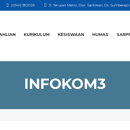
(0341) 592025
Jl. Terusan Metro, Dsn. Santrean, Ds. Sumberejo
AHLIAN
KURIKULUM
KESISWAAN
HUMAS
SARP
INFOKOM3