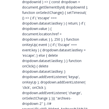
dropdownId ) => { const dropdown =
document.getElementById( dropdownId );
function onSelectChange() { setTimeout(
() => { if ( 'escape' ===
dropdown.dataset.lastkey ) { return; } if (
dropdown.value ) {
document.location.href =
dropdown.value; } }, 250 ); } function
onKeyUp( event ) { if ( 'Escape' ===
event.key ) { dropdown.dataset.lastkey =
'escape'; } else { delete
dropdown.dataset.lastkey; } } function
onClick() { delete
dropdown.dataset.lastkey; }
dropdown.addEventListener( 'keyup',
onKeyUp ); dropdown.addEventListener(
'click', onClick );
dropdown.addEventListener( 'change',
onSelectChange ); })( "archives-
dropdown-2" ); //#
sourceURL=WP_Widget_Archives%3A%3Awidget