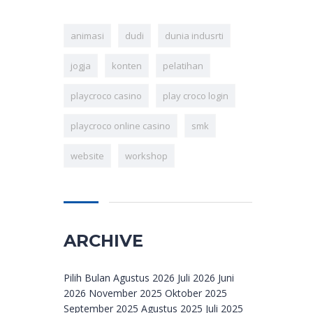
animasi
dudi
dunia indusrti
jogja
konten
pelatihan
playcroco casino
play croco login
playcroco online casino
smk
website
workshop
ARCHIVE
Archive
Pilih Bulan Agustus 2026 Juli 2026 Juni
2026 November 2025 Oktober 2025
September 2025 Agustus 2025 Juli 2025