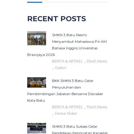
RECENT POSTS
SMKN 3 Batu Resmi
Menyambut Mahasiswa P4 AM
Bahasa Inggris Universitas
Brawijaya 2026
,
BERITA & ARTIKEL
Flash News
,
Galeri
BKK SMKN 3 Batu Gelar
Penyuluhan dan
Pembimbingan Jabatan Bersama Disnaker
Kota Batu
,
BERITA & ARTIKEL
Flash News
,
Home Slider
SMKN 3 Batu Sukses Gelar
Pendidikan Penguatan Karakter