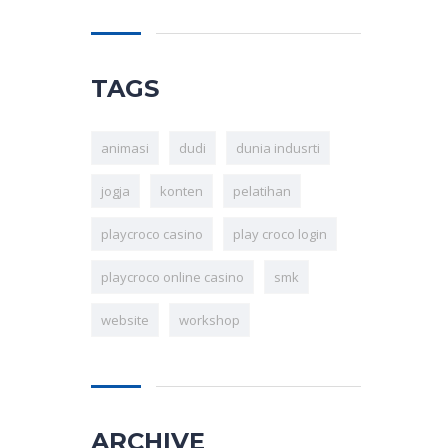
TAGS
animasi
dudi
dunia indusrti
jogja
konten
pelatihan
playcroco casino
play croco login
playcroco online casino
smk
website
workshop
ARCHIVE