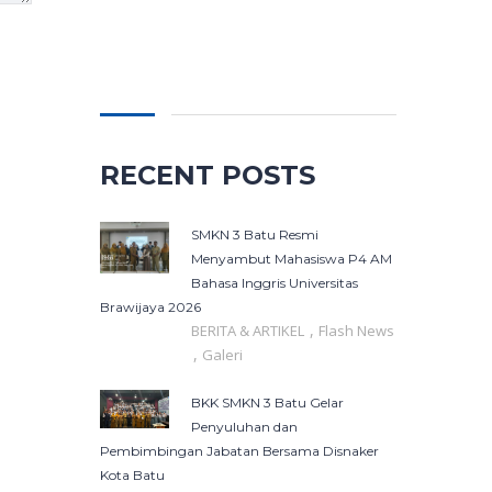
Cari
untuk:
RECENT POSTS
SMKN 3 Batu Resmi
Menyambut Mahasiswa P4 AM
Bahasa Inggris Universitas
Brawijaya 2026
,
BERITA & ARTIKEL
Flash News
,
Galeri
BKK SMKN 3 Batu Gelar
Penyuluhan dan
Pembimbingan Jabatan Bersama Disnaker
Kota Batu