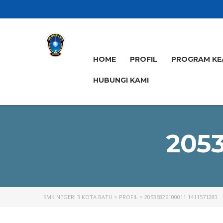
HOME
PROFIL
PROGRAM KE
HUBUNGI KAMI
2053
SMK NEGERI 3 KOTA BATU
>
PROFIL
>
20536826100011.1411571283