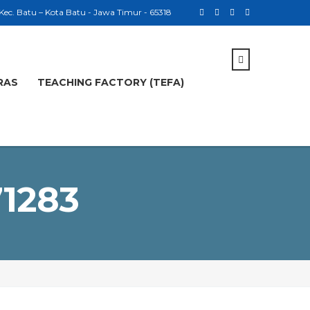
 Kec. Batu – Kota Batu - Jawa Timur - 65318
RAS
TEACHING FACTORY (TEFA)
71283