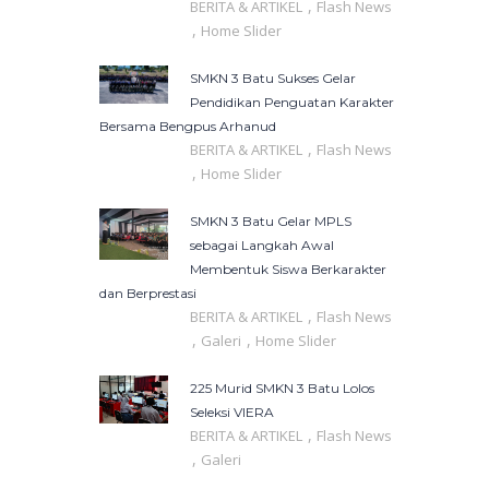
,
BERITA & ARTIKEL
Flash News
,
Home Slider
SMKN 3 Batu Sukses Gelar
Pendidikan Penguatan Karakter
Bersama Bengpus Arhanud
,
BERITA & ARTIKEL
Flash News
,
Home Slider
SMKN 3 Batu Gelar MPLS
sebagai Langkah Awal
Membentuk Siswa Berkarakter
dan Berprestasi
,
BERITA & ARTIKEL
Flash News
,
,
Galeri
Home Slider
225 Murid SMKN 3 Batu Lolos
Seleksi VIERA
,
BERITA & ARTIKEL
Flash News
,
Galeri