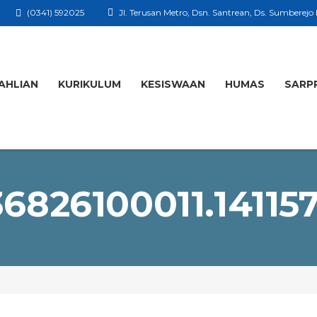
(0341) 592025
Jl. Terusan Metro, Dsn. Santrean, Ds. Sumberejo
AHLIAN
KURIKULUM
KESISWAAN
HUMAS
SARP
6826100011.14115