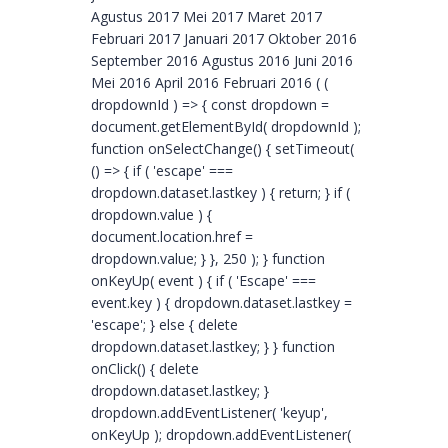
Agustus 2017 Mei 2017 Maret 2017
Februari 2017 Januari 2017 Oktober 2016
September 2016 Agustus 2016 Juni 2016
Mei 2016 April 2016 Februari 2016 ( (
dropdownId ) => { const dropdown =
document.getElementById( dropdownId );
function onSelectChange() { setTimeout(
() => { if ( 'escape' ===
dropdown.dataset.lastkey ) { return; } if (
dropdown.value ) {
document.location.href =
dropdown.value; } }, 250 ); } function
onKeyUp( event ) { if ( 'Escape' ===
event.key ) { dropdown.dataset.lastkey =
'escape'; } else { delete
dropdown.dataset.lastkey; } } function
onClick() { delete
dropdown.dataset.lastkey; }
dropdown.addEventListener( 'keyup',
onKeyUp ); dropdown.addEventListener(