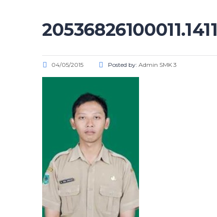
20536826100011.141
04/05/2015
Posted by:
Admin SMK 3