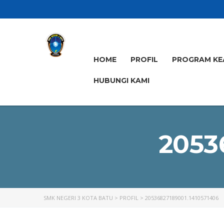
HOME
PROFIL
PROGRAM KE
HUBUNGI KAMI
2053
SMK NEGERI 3 KOTA BATU
>
PROFIL
>
20536827189001.1410571406