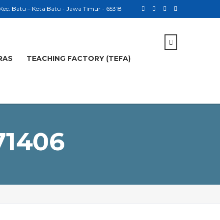
 Kec. Batu – Kota Batu - Jawa Timur - 65318
RAS
TEACHING FACTORY (TEFA)
71406