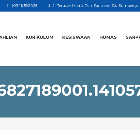
(0341) 592025
Jl. Terusan Metro, Dsn. Santrean, Ds. Sumberejo
AHLIAN
KURIKULUM
KESISWAAN
HUMAS
SARP
6827189001.14105