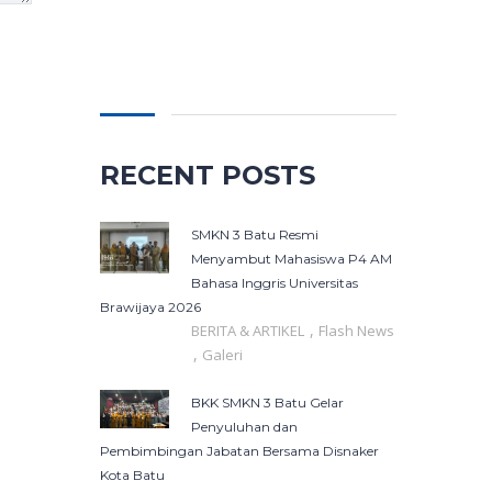
Cari
untuk:
RECENT POSTS
SMKN 3 Batu Resmi
Menyambut Mahasiswa P4 AM
Bahasa Inggris Universitas
Brawijaya 2026
,
BERITA & ARTIKEL
Flash News
,
Galeri
BKK SMKN 3 Batu Gelar
Penyuluhan dan
Pembimbingan Jabatan Bersama Disnaker
Kota Batu