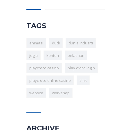
TAGS
animasi
dudi
dunia indusrti
jogja
konten
pelatihan
playcroco casino
play croco login
playcroco online casino
smk
website
workshop
ARCHIVE