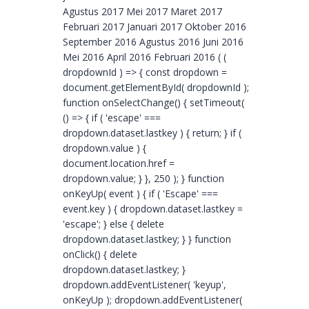
Agustus 2017 Mei 2017 Maret 2017
Februari 2017 Januari 2017 Oktober 2016
September 2016 Agustus 2016 Juni 2016
Mei 2016 April 2016 Februari 2016 ( (
dropdownId ) => { const dropdown =
document.getElementById( dropdownId );
function onSelectChange() { setTimeout(
() => { if ( 'escape' ===
dropdown.dataset.lastkey ) { return; } if (
dropdown.value ) {
document.location.href =
dropdown.value; } }, 250 ); } function
onKeyUp( event ) { if ( 'Escape' ===
event.key ) { dropdown.dataset.lastkey =
'escape'; } else { delete
dropdown.dataset.lastkey; } } function
onClick() { delete
dropdown.dataset.lastkey; }
dropdown.addEventListener( 'keyup',
onKeyUp ); dropdown.addEventListener(