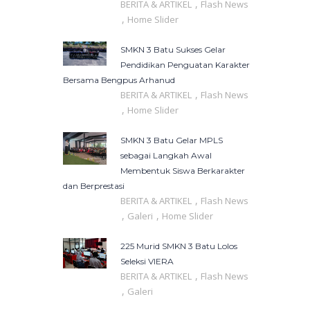
,
BERITA & ARTIKEL
Flash News
,
Home Slider
SMKN 3 Batu Sukses Gelar
Pendidikan Penguatan Karakter
Bersama Bengpus Arhanud
,
BERITA & ARTIKEL
Flash News
,
Home Slider
SMKN 3 Batu Gelar MPLS
sebagai Langkah Awal
Membentuk Siswa Berkarakter
dan Berprestasi
,
BERITA & ARTIKEL
Flash News
,
,
Galeri
Home Slider
225 Murid SMKN 3 Batu Lolos
Seleksi VIERA
,
BERITA & ARTIKEL
Flash News
,
Galeri