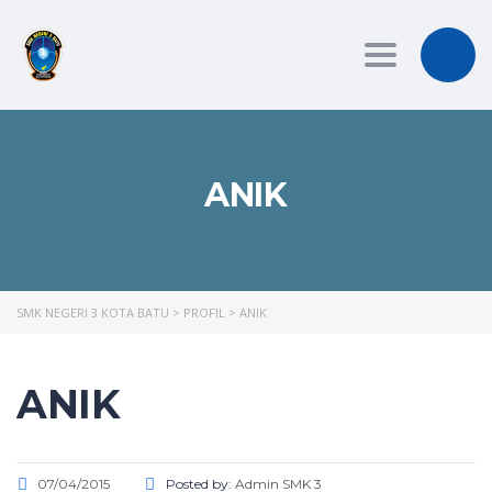
Toggle
navigation
ANIK
SMK NEGERI 3 KOTA BATU
>
PROFIL
>
ANIK
ANIK
07/04/2015
Posted by:
Admin SMK 3