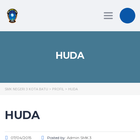
Toggle
navigation
HUDA
SMK NEGERI 3 KOTA BATU
>
PROFIL
>
HUDA
HUDA
07/04/2015
Posted by:
Admin SMK 3