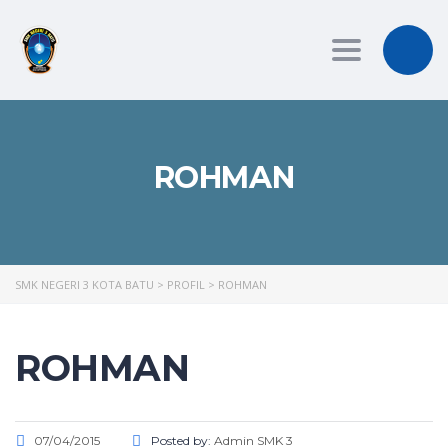
Toggle
navigation
ROHMAN
SMK NEGERI 3 KOTA BATU
>
PROFIL
>
ROHMAN
ROHMAN
07/04/2015
Posted by:
Admin SMK 3