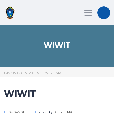
Toggle
navigation
WIWIT
SMK NEGERI 3 KOTA BATU
>
PROFIL
>
WIWIT
WIWIT
07/04/2015
Posted by:
Admin SMK 3