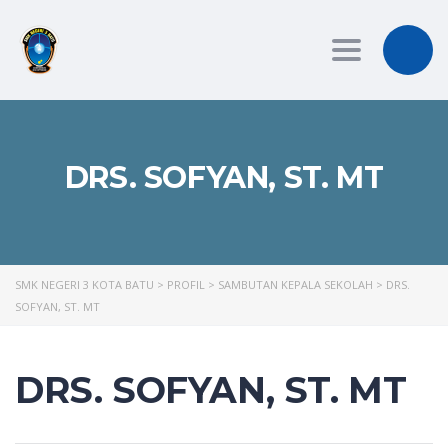
Toggle
navigation
DRS. SOFYAN, ST. MT
SMK NEGERI 3 KOTA BATU
>
PROFIL
>
SAMBUTAN KEPALA SEKOLAH
>
DRS.
SOFYAN, ST. MT
DRS. SOFYAN, ST. MT