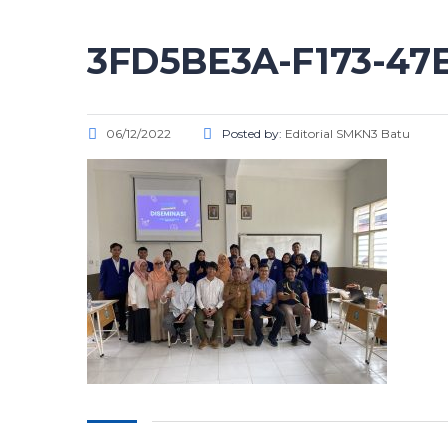
3FD5BE3A-F173-47E
06/12/2022
Posted by:
Editorial SMKN3 Batu