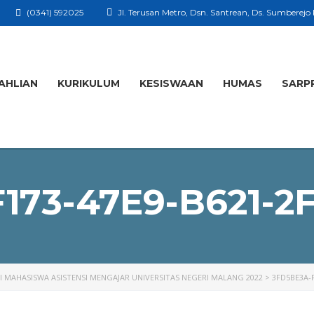
(0341) 592025
Jl. Terusan Metro, Dsn. Santrean, Ds. Sumberejo
AHLIAN
KURIKULUM
KESISWAAN
HUMAS
SARP
173-47E9-B621-2
I MAHASISWA ASISTENSI MENGAJAR UNIVERSITAS NEGERI MALANG 2022
>
3FD5BE3A-F