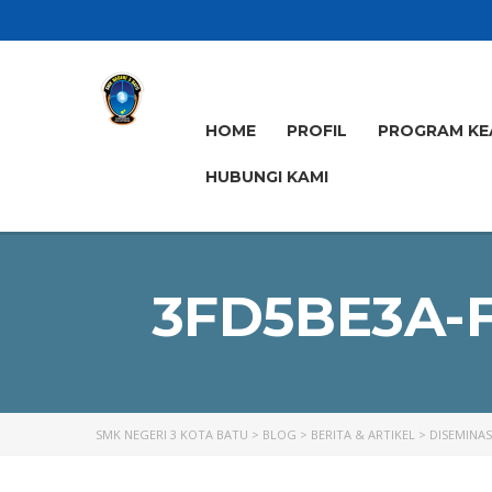
HOME
PROFIL
PROGRAM KE
HUBUNGI KAMI
3FD5BE3A-F
SMK NEGERI 3 KOTA BATU
>
BLOG
>
BERITA & ARTIKEL
>
DISEMINAS