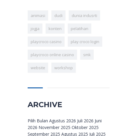
animasi
dudi
dunia indusrti
jogja
konten
pelatihan
playcroco casino
play croco login
playcroco online casino
smk
website
workshop
ARCHIVE
Archive
Pilih Bulan Agustus 2026 Juli 2026 Juni
2026 November 2025 Oktober 2025
September 2025 Agustus 2025 Juli 2025