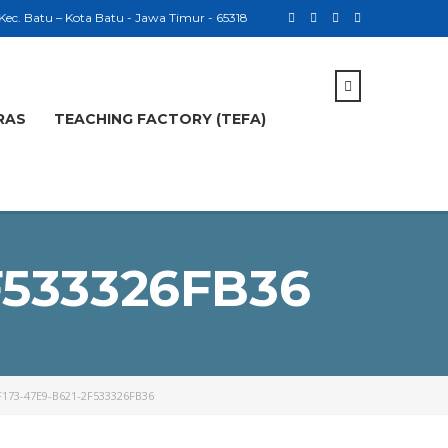
 Kec. Batu – Kota Batu - Jawa Timur - 65318
RAS
TEACHING FACTORY (TEFA)
F533326FB36
173-47E9-B621-2F533326FB36