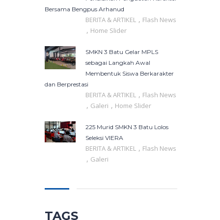
Bersama Bengpus Arhanud
,
BERITA & ARTIKEL
Flash News
,
Home Slider
SMKN 3 Batu Gelar MPLS
sebagai Langkah Awal
Membentuk Siswa Berkarakter
dan Berprestasi
,
BERITA & ARTIKEL
Flash News
,
,
Galeri
Home Slider
225 Murid SMKN 3 Batu Lolos
Seleksi VIERA
,
BERITA & ARTIKEL
Flash News
,
Galeri
TAGS