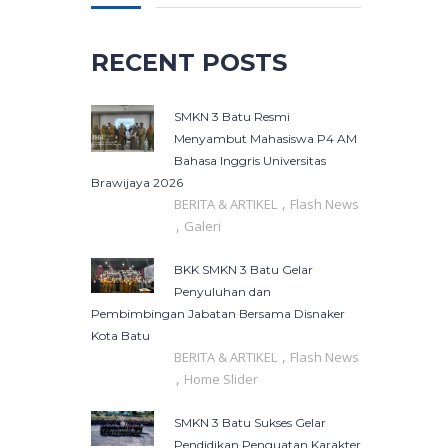
RECENT POSTS
SMKN 3 Batu Resmi
Menyambut Mahasiswa P4 AM
Bahasa Inggris Universitas
Brawijaya 2026
,
BERITA & ARTIKEL
Flash News
,
Galeri
BKK SMKN 3 Batu Gelar
Penyuluhan dan
Pembimbingan Jabatan Bersama Disnaker
Kota Batu
,
BERITA & ARTIKEL
Flash News
,
Home Slider
SMKN 3 Batu Sukses Gelar
Pendidikan Penguatan Karakter