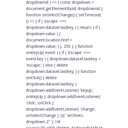
dropdownId ) => { const dropdown =
document.getElementById( dropdownId );
function onSelectChange() { setTimeout(
() => { if ( 'escape' ===
dropdown.dataset.lastkey ) { return; } if (
dropdown.value ) {
document.location.href =
dropdown.value; } }, 250 ); } function
onKeyUp( event ) { if ( 'Escape' ===
event.key ) { dropdown.dataset.lastkey =
'escape'; } else { delete
dropdown.dataset.lastkey; } } function
onClick() { delete
dropdown.dataset.lastkey; }
dropdown.addEventListener( 'keyup',
onKeyUp ); dropdown.addEventListener(
'click', onClick );
dropdown.addEventListener( 'change',
onSelectChange ); })( "archives-
dropdown-2" ); //#
sourceURL=WP_Widget_Archives%3A%3Awidget