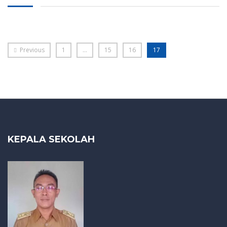
Previous
1
…
15
16
17
KEPALA SEKOLAH