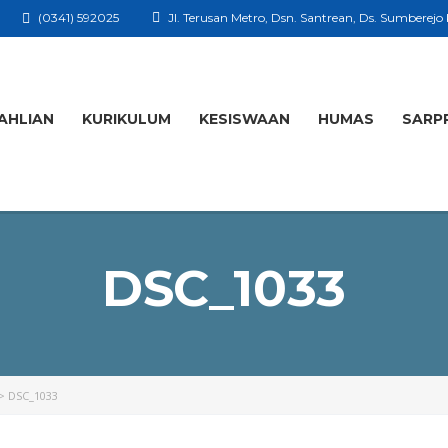
(0341) 592025
Jl. Terusan Metro, Dsn. Santrean, Ds. Sumberejo
AHLIAN
KURIKULUM
KESISWAAN
HUMAS
SARP
DSC_1033
>
DSC_1033