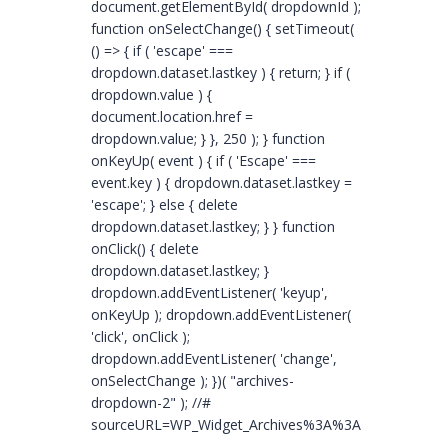
document.getElementById( dropdownId );
function onSelectChange() { setTimeout(
() => { if ( 'escape' ===
dropdown.dataset.lastkey ) { return; } if (
dropdown.value ) {
document.location.href =
dropdown.value; } }, 250 ); } function
onKeyUp( event ) { if ( 'Escape' ===
event.key ) { dropdown.dataset.lastkey =
'escape'; } else { delete
dropdown.dataset.lastkey; } } function
onClick() { delete
dropdown.dataset.lastkey; }
dropdown.addEventListener( 'keyup',
onKeyUp ); dropdown.addEventListener(
'click', onClick );
dropdown.addEventListener( 'change',
onSelectChange ); })( "archives-
dropdown-2" ); //#
sourceURL=WP_Widget_Archives%3A%3Awidget