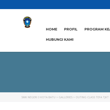
HOME
PROFIL
PROGRAM KE
HUBUNGI KAMI
SMK NEGERI 3 KOTA BATU
>
GALLERIES
>
OUTING CLASS TEFA TJKT