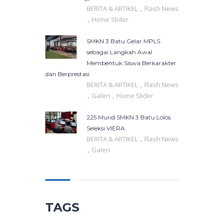
,
BERITA & ARTIKEL
Flash News
,
Home Slider
SMKN 3 Batu Gelar MPLS
sebagai Langkah Awal
Membentuk Siswa Berkarakter
dan Berprestasi
,
BERITA & ARTIKEL
Flash News
,
,
Galeri
Home Slider
225 Murid SMKN 3 Batu Lolos
Seleksi VIERA
,
BERITA & ARTIKEL
Flash News
,
Galeri
TAGS