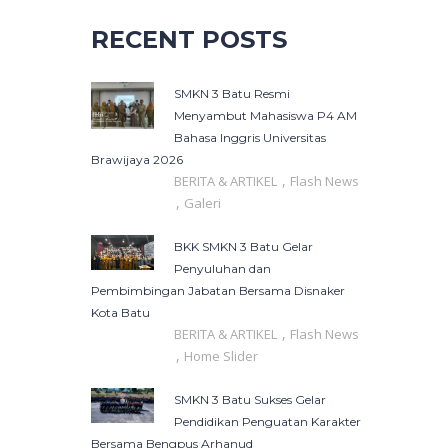
RECENT POSTS
SMKN 3 Batu Resmi
Menyambut Mahasiswa P4 AM
Bahasa Inggris Universitas
Brawijaya 2026
,
BERITA & ARTIKEL
Flash News
,
Galeri
BKK SMKN 3 Batu Gelar
Penyuluhan dan
Pembimbingan Jabatan Bersama Disnaker
Kota Batu
,
BERITA & ARTIKEL
Flash News
,
Home Slider
SMKN 3 Batu Sukses Gelar
Pendidikan Penguatan Karakter
Bersama Bengpus Arhanud