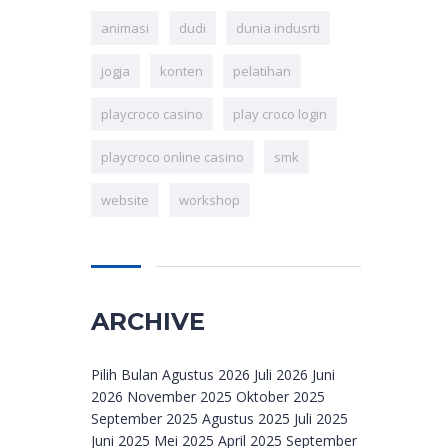
animasi
dudi
dunia indusrti
jogja
konten
pelatihan
playcroco casino
play croco login
playcroco online casino
smk
website
workshop
ARCHIVE
Archive
Pilih Bulan Agustus 2026 Juli 2026 Juni
2026 November 2025 Oktober 2025
September 2025 Agustus 2025 Juli 2025
Juni 2025 Mei 2025 April 2025 September