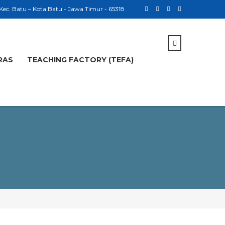
 Kec. Batu – Kota Batu - Jawa Timur - 65318
RAS
TEACHING FACTORY (TEFA)