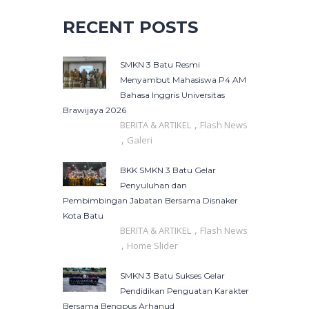
RECENT POSTS
SMKN 3 Batu Resmi
Menyambut Mahasiswa P4 AM
Bahasa Inggris Universitas
Brawijaya 2026
,
BERITA & ARTIKEL
Flash News
,
Galeri
BKK SMKN 3 Batu Gelar
Penyuluhan dan
Pembimbingan Jabatan Bersama Disnaker
Kota Batu
,
BERITA & ARTIKEL
Flash News
,
Home Slider
SMKN 3 Batu Sukses Gelar
Pendidikan Penguatan Karakter
Bersama Bengpus Arhanud