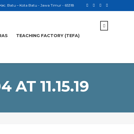
 Kec. Batu – Kota Batu - Jawa Timur - 65318
RAS
TEACHING FACTORY (TEFA)
AT 11.15.19