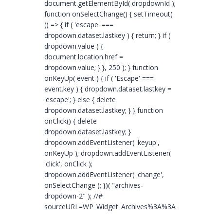
document.getElementById( dropdownId );
function onSelectChange() { setTimeout(
() => { if ( 'escape' ===
dropdown.dataset.lastkey ) { return; } if (
dropdown.value ) {
document.location.href =
dropdown.value; } }, 250 ); } function
onKeyUp( event ) { if ( 'Escape' ===
event.key ) { dropdown.dataset.lastkey =
'escape'; } else { delete
dropdown.dataset.lastkey; } } function
onClick() { delete
dropdown.dataset.lastkey; }
dropdown.addEventListener( 'keyup',
onKeyUp ); dropdown.addEventListener(
'click', onClick );
dropdown.addEventListener( 'change',
onSelectChange ); })( "archives-
dropdown-2" ); //#
sourceURL=WP_Widget_Archives%3A%3Awidget