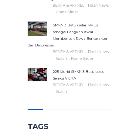
,
BERITA & ARTIKEL
Flash News
,
Home Slider
SMKN 3 Batu Gelar MPLS
sebagai Langkah Awal
Membentuk Siswa Berkarakter
dan Berprestasi
,
BERITA & ARTIKEL
Flash News
,
,
Galeri
Home Slider
225 Murid SMKN 3 Batu Lolos
Seleksi VIERA
,
BERITA & ARTIKEL
Flash News
,
Galeri
TAGS