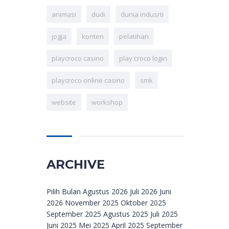
animasi
dudi
dunia indusrti
jogja
konten
pelatihan
playcroco casino
play croco login
playcroco online casino
smk
website
workshop
ARCHIVE
Archive
Pilih Bulan Agustus 2026 Juli 2026 Juni
2026 November 2025 Oktober 2025
September 2025 Agustus 2025 Juli 2025
Juni 2025 Mei 2025 April 2025 September