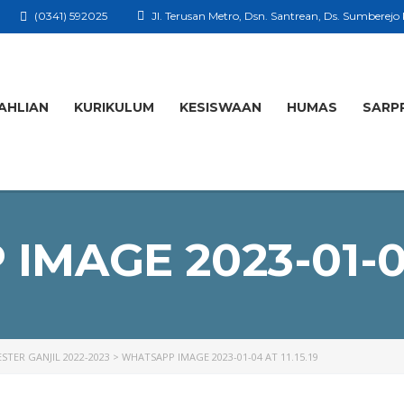
(0341) 592025
Jl. Terusan Metro, Dsn. Santrean, Ds. Sumberejo
AHLIAN
KURIKULUM
KESISWAAN
HUMAS
SARP
MAGE 2023-01-04 
TER GANJIL 2022-2023
>
WHATSAPP IMAGE 2023-01-04 AT 11.15.19