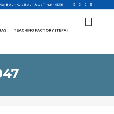
 Kec. Batu – Kota Batu - Jawa Timur - 65318
RAS
TEACHING FACTORY (TEFA)
047