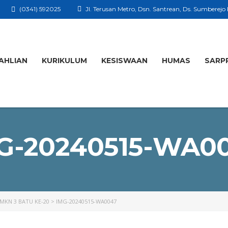
(0341) 592025
Jl. Terusan Metro, Dsn. Santrean, Ds. Sumberejo
AHLIAN
KURIKULUM
KESISWAAN
HUMAS
SARP
G-20240515-WA0
SMKN 3 BATU KE-20
>
IMG-20240515-WA0047